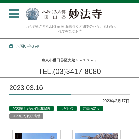
しだれ桜,さぎ草,日蓮宗,蓮,花菖蒲など四季の花々、まわる大
仏で有名なお寺
お問い合わせ
東京都世田谷区大蔵５－１２－３
TEL:(03)3417-8080
コンテンツに移動
2023.03.16
2023年3月17日
2023年しだれ桜開花状況
しだれ桜
四季の花々
2023しだれ桜情報