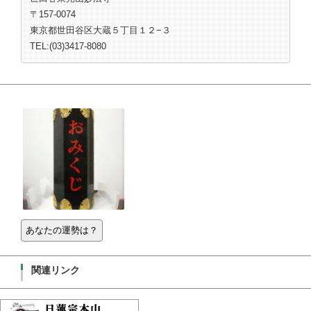
で
に
で
共
は
共
〒157-0074
有
ク
有
(
リ
(
東京都世田谷区大蔵５丁目１２−３
新
ッ
新
し
ク
し
TEL:(03)3417-8080
い
し
い
ウ
て
ウ
ィ
く
ィ
ン
だ
ン
ド
さ
ド
ウ
い
ウ
で
(
で
開
新
開
き
し
き
ま
い
ま
す
ウ
す
)
ィ
)
ン
ド
ウ
で
開
き
ま
す
)
関連リンク