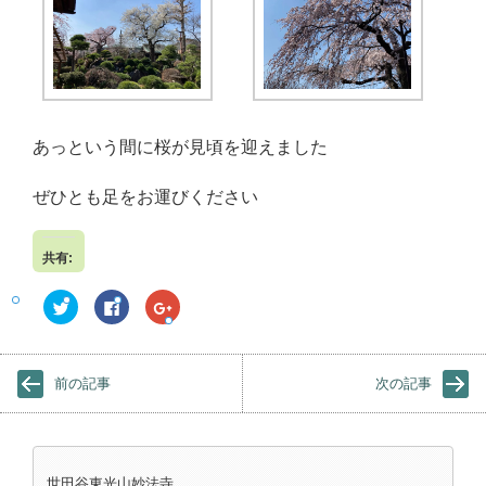
あっという間に桜が見頃を迎えました
ぜひとも足をお運びください
共有:
ク
F
ク
リ
a
リ
ッ
c
ッ
ク
e
ク
し
b
し
て
o
て
前の記事
次の記事
T
o
G
w
k
o
i
で
o
t
共
g
t
有
l
e
す
e
r
る
+
世田谷東光山妙法寺