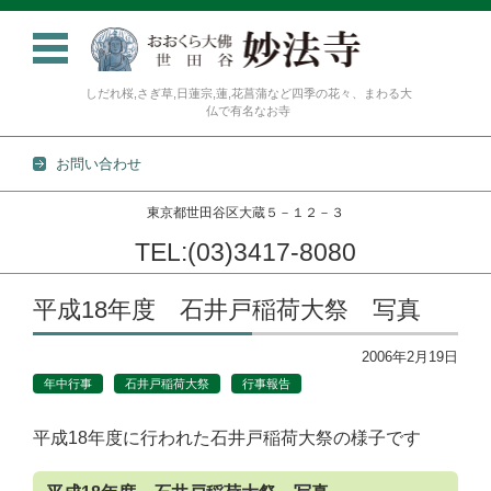
しだれ桜,さぎ草,日蓮宗,蓮,花菖蒲など四季の花々、まわる大
仏で有名なお寺
お問い合わせ
東京都世田谷区大蔵５－１２－３
TEL:(03)3417-8080
コンテンツに移動
平成18年度 石井戸稲荷大祭 写真
2006年2月19日
年中行事
石井戸稲荷大祭
行事報告
平成18年度に行われた石井戸稲荷大祭の様子です