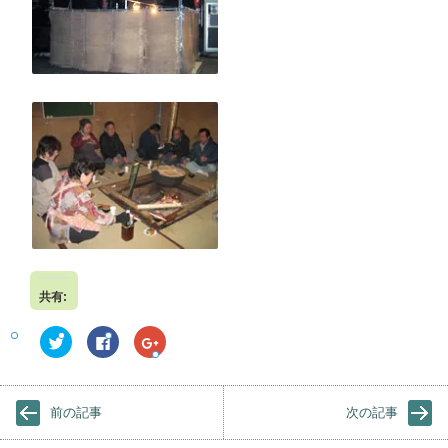
共有:
ク
F
ク
リ
a
リ
ッ
c
ッ
ク
e
ク
し
b
し
て
o
て
前の記事
次の記事
T
o
G
w
k
o
i
で
o