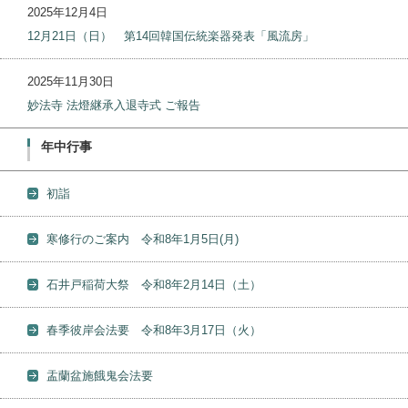
2025年12月4日
12月21日（日） 第14回韓国伝統楽器発表「風流房」
2025年11月30日
妙法寺 法燈継承入退寺式 ご報告
年中行事
初詣
寒修行のご案内 令和8年1月5日(月)
石井戸稲荷大祭 令和8年2月14日（土）
春季彼岸会法要 令和8年3月17日（火）
盂蘭盆施餓鬼会法要