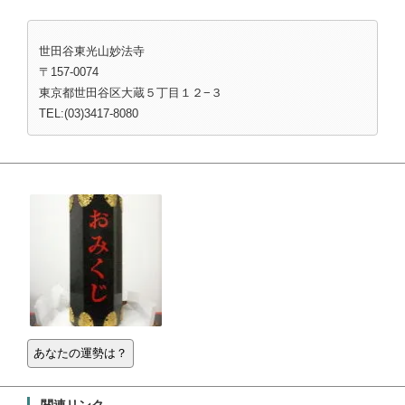
t
共
g
t
有
l
e
す
e
r
る
+
世田谷東光山妙法寺
で
に
で
共
は
共
〒157-0074
有
ク
有
(
リ
(
東京都世田谷区大蔵５丁目１２−３
新
ッ
新
し
ク
し
TEL:(03)3417-8080
い
し
い
ウ
て
ウ
ィ
く
ィ
ン
だ
ン
ド
さ
ド
ウ
い
ウ
で
(
で
開
新
開
き
し
き
ま
い
ま
す
ウ
す
)
ィ
)
ン
ド
ウ
で
開
き
ま
す
)